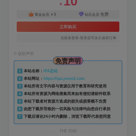
10
￥
9
免费
黄金会员
￥
钻石会员
立即购买
当前未登录-登录后可永久保存订单
©
版权声明
免责声明
1
本站名称：
iPA总站
2
本站网址：
https://ipa.jumo2.com
3
本站所有文字内容与资源仅用于教育和研究使用
4
本站所有资源为网络搜集而来如有侵犯请邮件联系
5
本站下载者对资源方造成的损失或损害概不负责
6
由您下载所导致的一切风险与法律均由您自行承担
7
下载后请在24小时内删除，浏览下载即代表您同意
THE END