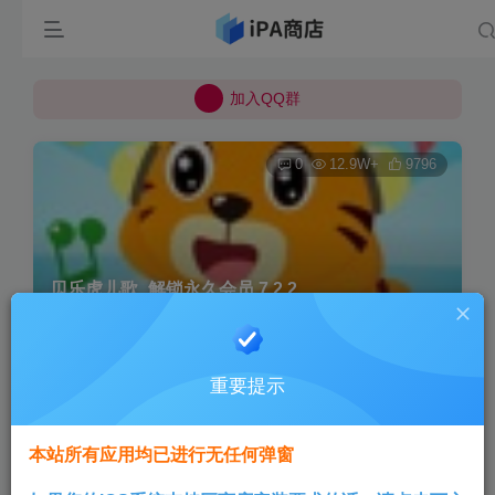
所有上传的应用 均已通过 严格的安全检测
巨魔不是唯一！高系统用户可以使用苹果签
加入QQ群
所有上传的应用 均已通过 严格的安全检测
0
12.9W+
9796
贝乐虎儿歌_解锁永久会员 7.2.2
首页
巨魔专区
正文
重要提示
Aini
关注
3个月前发布
本站所有应用均已进行无任何弹窗
版本说明