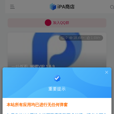
所有上传的应用 均已通过 严格的安全检测
巨魔不是唯一！高系统用户可以使用苹果签
加入QQ群
所有上传的应用 均已通过 严格的安全检测
0
18.4W+
1.6W+
一卟抠图_解锁VIP 1.6.9
首页
巨魔专区
正文
重要提示
Aini
关注
3个月前发布
本站所有应用均已进行无任何弹窗
版本说明