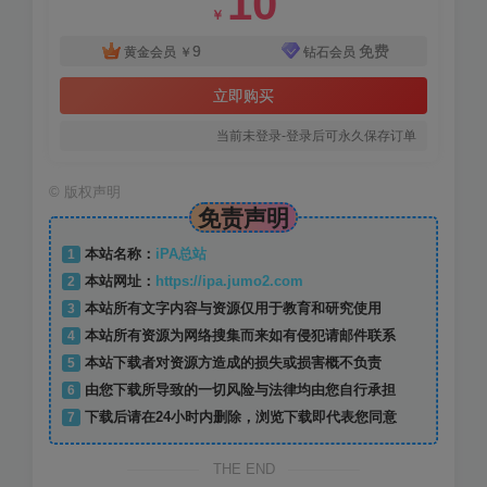
10
￥
9
免费
黄金会员
￥
钻石会员
立即购买
当前未登录-登录后可永久保存订单
©
版权声明
免责声明
1
本站名称：
iPA总站
2
本站网址：
https://ipa.jumo2.com
3
本站所有文字内容与资源仅用于教育和研究使用
4
本站所有资源为网络搜集而来如有侵犯请邮件联系
5
本站下载者对资源方造成的损失或损害概不负责
6
由您下载所导致的一切风险与法律均由您自行承担
7
下载后请在24小时内删除，浏览下载即代表您同意
THE END