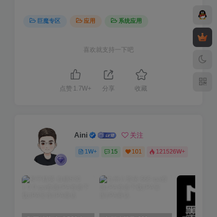
巨魔专区
应用
系统应用
喜欢就支持一下吧
点赞
1.7W+
分享
收藏
Aini
关注
1W+
15
101
121526W+