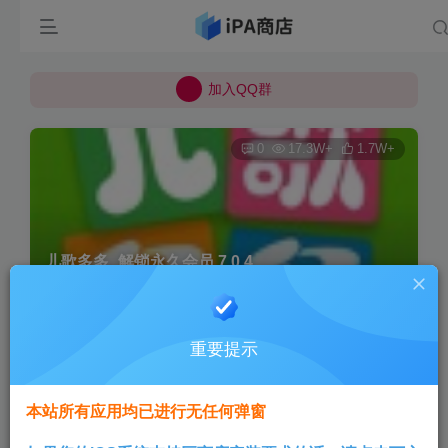
所有上传的应用 均已通过 严格的安全检测
巨魔不是唯一！高系统用户可以使用苹果签
加入QQ群
所有上传的应用 均已通过 严格的安全检测
0
17.3W+
1.7W+
儿歌多多_解锁永久会员 7.0.4
首页
巨魔专区
正文
重要提示
Aini
关注
3个月前发布
本站所有应用均已进行无任何弹窗
版本说明