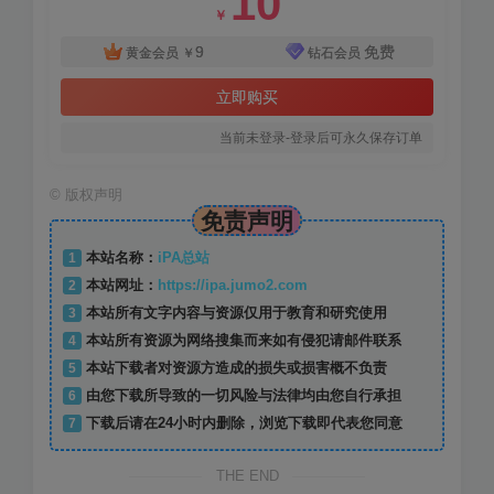
10
￥
9
免费
黄金会员
￥
钻石会员
立即购买
当前未登录-登录后可永久保存订单
©
版权声明
免责声明
1
本站名称：
iPA总站
2
本站网址：
https://ipa.jumo2.com
3
本站所有文字内容与资源仅用于教育和研究使用
4
本站所有资源为网络搜集而来如有侵犯请邮件联系
5
本站下载者对资源方造成的损失或损害概不负责
6
由您下载所导致的一切风险与法律均由您自行承担
7
下载后请在24小时内删除，浏览下载即代表您同意
THE END