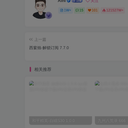
Aini
关注
1W+
15
101
121527W+
上一篇
西窗烛-解锁订阅 7.7.0
相关推荐
和平精英-自瞄S30 1.0.0
九州八荒录 666