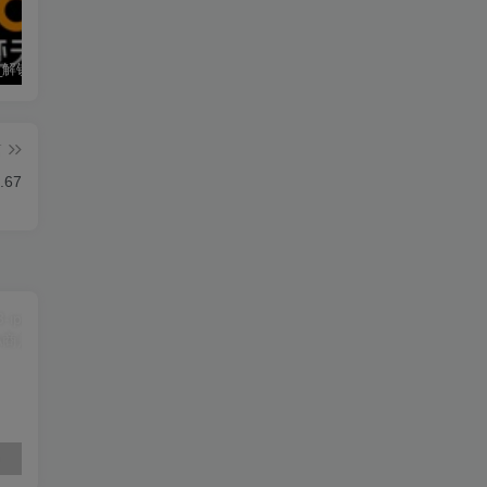
墨迹天气_解锁会员 9.0928.02
僵尸尖叫 4.6.3
素材神器 1.6.6
篇
.67
素材神器 1.6.6
超级僵尸70亿僵