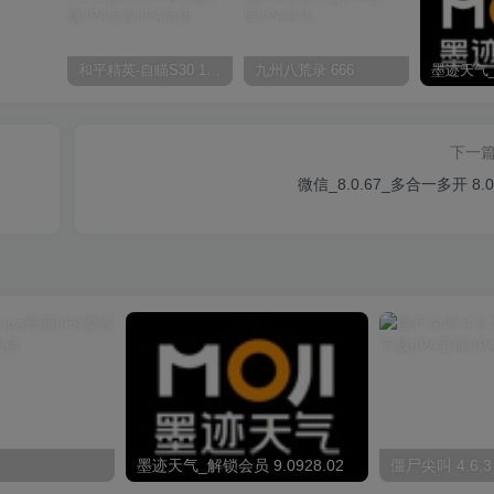
和平精英-自瞄S30 1.0.0
九州八荒录 666
下一
微信_8.0.67_多合一多开 8.0
墨迹天气_解锁会员 9.0928.02
僵尸尖叫 4.6.3