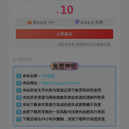
10
￥
9
免费
黄金会员
￥
钻石会员
立即购买
当前未登录-登录后可永久保存订单
©
版权声明
免责声明
1
本站名称：
iPA总站
2
本站网址：
https://ipa.jumo2.com
3
本站所有文字内容与资源仅用于教育和研究使用
4
本站所有资源为网络搜集而来如有侵犯请邮件联系
5
本站下载者对资源方造成的损失或损害概不负责
6
由您下载所导致的一切风险与法律均由您自行承担
7
下载后请在24小时内删除，浏览下载即代表您同意