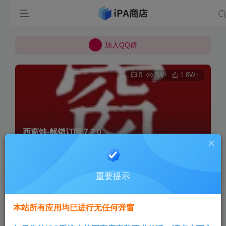
所有上传的应用 均已通过 严格的安全检测
巨魔不是唯一！高系统用户可以使用苹果签
加入QQ群
所有上传的应用 均已通过 严格的安全检测
0
3W+
1.8W+
西窗烛-解锁订阅 7.7.0
首页
巨魔专区
正文
重要提示
Aini
关注
3个月前发布
本站所有应用均已进行无任何弹窗
版本说明