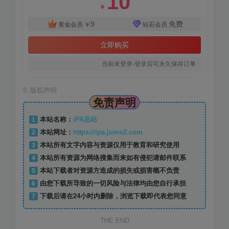
10
￥
9
免费
黄金会员
￥
钻石会员
立即购买
当前未登录-登录后可永久保存订单
©
版权声明
免责声明
1
本站名称：
iPA总站
2
本站网址：
https://ipa.jumo2.com
3
本站所有文字内容与资源仅用于教育和研究使用
4
本站所有资源为网络搜集而来如有侵犯请邮件联系
5
本站下载者对资源方造成的损失或损害概不负责
6
由您下载所导致的一切风险与法律均由您自行承担
7
下载后请在24小时内删除，浏览下载即代表您同意
THE END