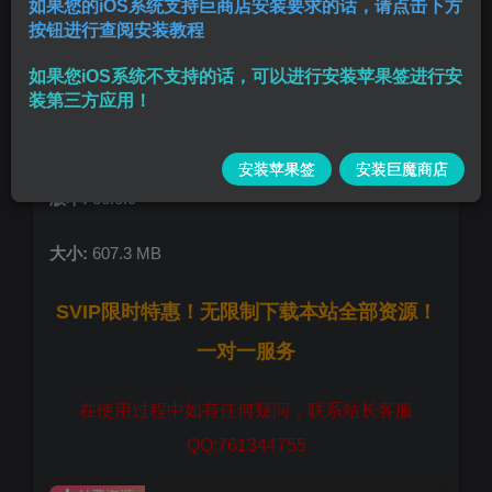
如果您的iOS系统支持巨商店安装要求的话，请点击下方
按钮进行查阅安装教程
DYYY++，更新最新插件，首页双指长按开启菜单，
如果您iOS系统不支持的话，可以进行安装苹果签进行安
新增：绕过“抖音登录限制”注入Yuki防撤回插件等，设
装第三方应用！
置打开即可抖音助手，三指长按开启消息助手，自动
回复消息续火花等
安装苹果签
安装巨魔商店
版本:
36.6.0
大小:
607.3 MB
SVIP限时特惠！无限制下载本站全部资源！
一对一服务
在使用过程中如有任何疑问，联系站长客服
QQ:761344755