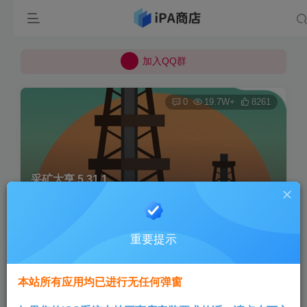
所有上传的应用 均已通过 严格的安全检测
巨魔不是唯一！高系统用户可以使用苹果签
加入QQ群
所有上传的应用 均已通过 严格的安全检测
0
19.7W+
8261
采矿大亨 5.31.1
首页
巨魔专区
正文
重要提示
Aini
关注
3个月前发布
本站所有应用均已进行无任何弹窗
版本说明