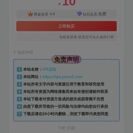
10
￥
9
免费
黄金会员
￥
钻石会员
立即购买
当前未登录-登录后可永久保存订单
©
版权声明
免责声明
1
本站名称：
iPA总站
2
本站网址：
https://ipa.jumo2.com
3
本站所有文字内容与资源仅用于教育和研究使用
4
本站所有资源为网络搜集而来如有侵犯请邮件联系
5
本站下载者对资源方造成的损失或损害概不负责
6
由您下载所导致的一切风险与法律均由您自行承担
7
下载后请在24小时内删除，浏览下载即代表您同意
THE END