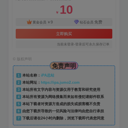
10
￥
9
免费
黄金会员
￥
钻石会员
立即购买
当前未登录-登录后可永久保存订单
©
版权声明
免责声明
1
本站名称：
iPA总站
2
本站网址：
https://ipa.jumo2.com
3
本站所有文字内容与资源仅用于教育和研究使用
4
本站所有资源为网络搜集而来如有侵犯请邮件联系
5
本站下载者对资源方造成的损失或损害概不负责
6
由您下载所导致的一切风险与法律均由您自行承担
7
下载后请在24小时内删除，浏览下载即代表您同意