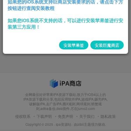
如果您的iOS系统支持巨商店安装要求的话，请点击下方
按钮进行查阅安装教程
如果您iOS系统不支持的话，可以进行安装苹果签进行安
装第三方应用！
安装苹果签
安装巨魔商店
全网最佳好评苹果IPA资源下载站,致力于iOS4以上的
iPA资源下载和分享,包括应用软件IPA,游戏IPA,砸壳IPA,
破解版iPA,去广告IPA,圈X规则,网球规则,螃蟹规
则,adba备份,deb插件,尽在jumo2.com
侵权联系
下载声明
免责声明
关于我们
隐私政策
Copyright © 2025 ·
ipa资源站
· 由
zibll主题
强力驱动.