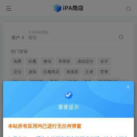
开启精彩搜索
用户
热门搜索
免费
巨魔
微信
苹果签
虚拟定位
多开
定位
虚拟
巨魔商店
加速器
王者
官替
Tiktok
轻松签
录音
小红书
牛牛
抖音国际版
sileo
音乐播放器
重要提示
文章
用户
本站所有应用均已进行无任何弹窗
搜索[
定位
]，共找到
0
个用户