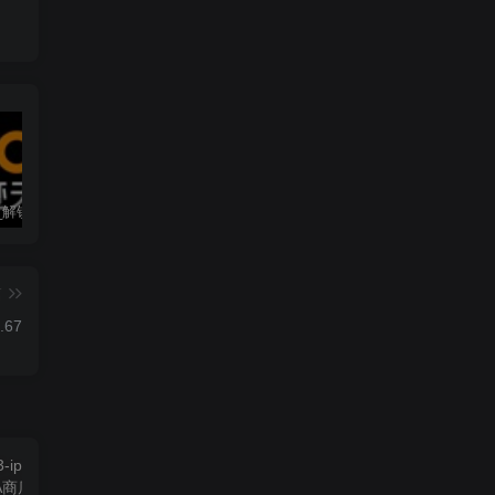
墨迹天气_解锁会员 9.0928.02
僵尸尖叫 4.6.3
素材神器 1.6.6
篇
.67