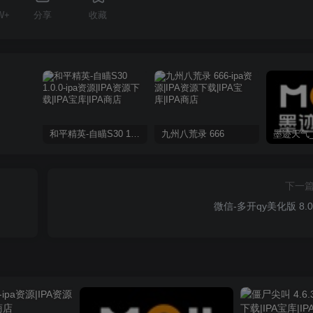
W+
分享
收藏
和平精英-自瞄S30 1.0.0
九州八荒录 666
下一
微信-多开qy美化版 8.0