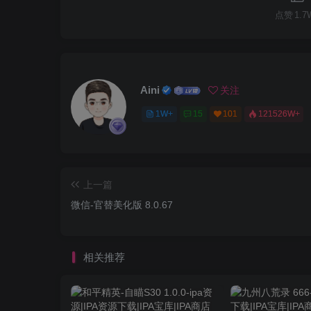
点赞
1.7
Aini
关注
1W+
15
101
121526W+
上一篇
微信-官替美化版 8.0.67
相关推荐