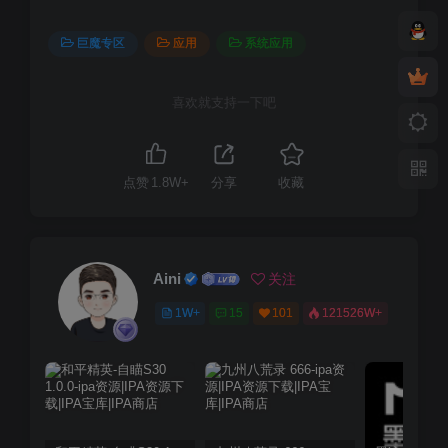
巨魔专区
应用
系统应用
喜欢就支持一下吧
点赞
1.8W+
分享
收藏
Aini
关注
1W+
15
101
121526W+