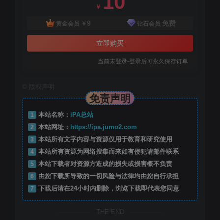
10
￥
9
免费
黄金会员
￥
钻石会员
立即购买
当前未登录-登录后可永久保存订单
©
版权声明
免责声明
1
本站名称：
iPA总站
2
本站网址：
https://ipa.jumo2.com
3
本站所有文字内容与资源仅用于教育和研究使用
4
本站所有资源为网络搜集而来如有侵犯请邮件联系
5
本站下载者对资源方造成的损失或损害概不负责
6
由您下载所导致的一切风险与法律均由您自行承担
7
下载后请在24小时内删除，浏览下载即代表您同意
THE END