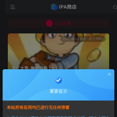
所有上传的应用 均已通过 严格的安全检测
巨魔不是唯一！高系统用户可以使用苹果签
加入QQ群
所有上传的应用 均已通过 严格的安全检测
0
14.1W+
1.8W+
采矿大亨_解锁内购 1.0.1
首页
巨魔专区
正文
重要提示
Aini
关注
3个月前发布
本站所有应用均已进行无任何弹窗
版本说明