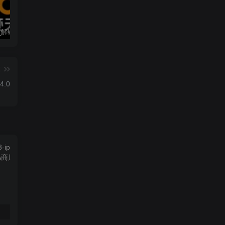
墨迹天气_解锁会员 9.0928.02
僵尸尖叫 4.6.3
素材神器 1.6.6
篇
4.0
素材神器 1.6.6
超级僵尸70亿僵