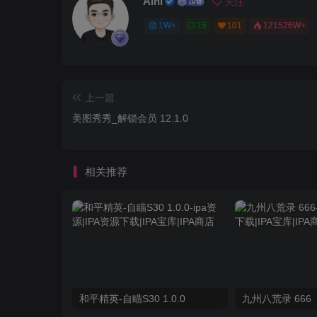
Aini
关注
1W+
15
101
121526W+
上一篇
美图秀秀_解锁会员 12.1.0
相关推荐
和平精英-自瞄S30 1.0.0
九州八荒录 666