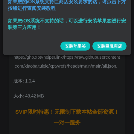
如果您的iOS系统支持巨商店安装要求的话，请点击下方
按钮进行查阅安装教程
支持VODCMSPANTMDB源播放器
如果您iOS系统不支持的话，可以进行安装苹果签进行安
美区AppStore付费软件, 需iOS16及以上系统使用, 好用
装第三方应用！
请支持正版
复制下面源文件链接导入即可
安装苹果签
安装巨魔商店
提供源
https://ghp.xptvhelper.link/https://raw.githubusercontent
.com/xiaobaitulele/xptv/refs/heads/main/main/all.json,
版本:
1.0.4
大小:
48.42 MB
SVIP限时特惠！无限制下载本站全部资源！
一对一服务