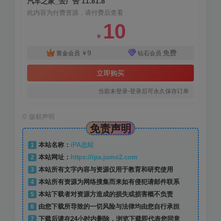
汽车之家_去广告 11.81.8
此内容为付费资源，请付费后查看
10
￥
9
免费
黄金会员
￥
钻石会员
立即购买
当前未登录-登录后可永久保存订单
©
版权声明
免责声明
1
本站名称：
iPA总站
2
本站网址：
https://ipa.jumo2.com
3
本站所有文字内容与资源仅用于教育和研究使用
4
本站所有资源为网络搜集而来如有侵犯请邮件联系
5
本站下载者对资源方造成的损失或损害概不负责
6
由您下载所导致的一切风险与法律均由您自行承担
7
下载后请在24小时内删除，浏览下载即代表您同意