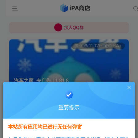
所有上传的应用 均已通过 严格的安全检测
巨魔不是唯一！高系统用户可以使用苹果签
加入QQ群
所有上传的应用 均已通过 严格的安全检测
0
11.1W+
1.5W+
汽车之家_去广告 11.81.8
首页
巨魔专区
正文
重要提示
Aini
关注
3个月前发布
本站所有应用均已进行无任何弹窗
版本说明