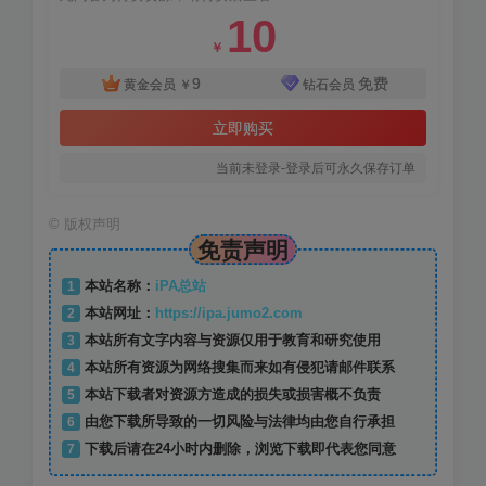
10
￥
9
免费
黄金会员
￥
钻石会员
立即购买
当前未登录-登录后可永久保存订单
©
版权声明
免责声明
1
本站名称：
iPA总站
2
本站网址：
https://ipa.jumo2.com
3
本站所有文字内容与资源仅用于教育和研究使用
4
本站所有资源为网络搜集而来如有侵犯请邮件联系
5
本站下载者对资源方造成的损失或损害概不负责
6
由您下载所导致的一切风险与法律均由您自行承担
7
下载后请在24小时内删除，浏览下载即代表您同意