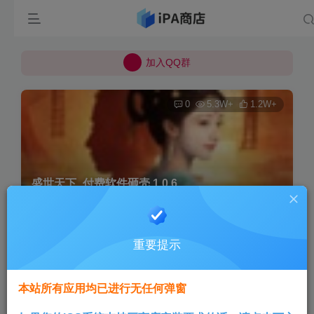
所有上传的应用 均已通过 严格的安全检测
巨魔不是唯一！高系统用户可以使用苹果签
加入QQ群
所有上传的应用 均已通过 严格的安全检测
0
5.3W+
1.2W+
盛世天下_付费软件砸壳 1.0.6
首页
巨魔专区
正文
重要提示
Aini
关注
3个月前发布
本站所有应用均已进行无任何弹窗
版本说明