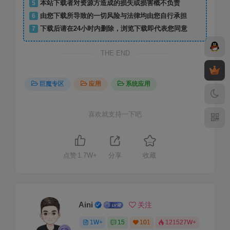
5
本站下载者对资源方造成的损失或损害概不负责
6
由您下载所导致的一切风险与法律均由您自行承担
7
下载后请在24小时内删除，浏览下载即代表您同意
THE END
巨魔专区
应用
系统应用
喜欢就支持一下吧
点赞
1.7W+
分享
收藏
Aini
关注
1W+
15
101
121527W+