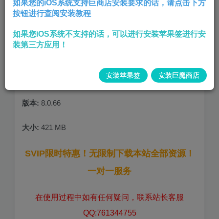
如果您的iOS系统支持巨商店安装要求的话，请点击下方
按钮进行查阅安装教程
需要先卸载掉官方版本
登录时闪退请用微信号跟
如果您iOS系统不支持的话，可以进行安装苹果签进行安
密码登录
禁用手机号登录 注入插件：
酸果
装第三方应用！
themepro
77theme
mokoto
主题盒子
微信助
手
pkc
锤子助手
HBB
wcrefine
wechat
安装苹果签
安装巨魔商店
wcpulse
黄白助手
微信增强
虚拟视频
版本:
8.0.66
大小:
421 MB
SVIP限时特惠！无限制下载本站全部资源！
一对一服务
在使用过程中如有任何疑问，联系站长客服
QQ:761344755