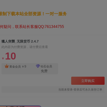
无限制下载本站全部资源！一对一服务
疑问，联系站长客服QQ:761344755
獵人突襲_无限货币 2.4.7
此内容为付费资源，请付费后查看
10
￥
9
钻石会员
黄金会员
￥
免费
立即购买
当前未登录-登录后可永久保存订单