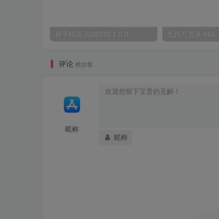
和平精英-自瞄S30 1.0.0
九州八荒录 666
评论
抢沙发
昵称
昵称