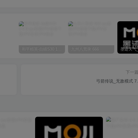
和平精英-自瞄S30 1.0.0
九州八荒录 666
下一
弓箭传说_无敌模式 7.5