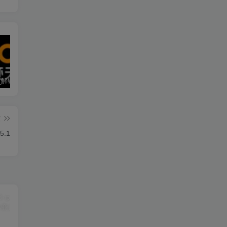
墨迹天气_解锁会员 9.0928.02
僵尸尖叫 4.6.3
素材神器 1.6.6
篇
.1