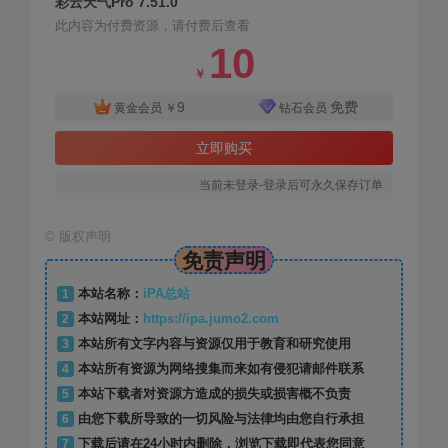
彩云天气Pro 7.51.0
此内容为付费资源，请付费后查看
10
￥
9
免费
黄金会员
￥
钻石会员
立即购买
当前未登录-登录后可永久保存订单
©
版权声明
免责声明
1
本站名称：
iPA总站
2
本站网址：
https://ipa.jumo2.com
3
本站所有文字内容与资源仅用于教育和研究使用
4
本站所有资源为网络搜集而来如有侵犯请邮件联系
5
本站下载者对资源方造成的损失或损害概不负责
6
由您下载所导致的一切风险与法律均由您自行承担
7
下载后请在24小时内删除，浏览下载即代表您同意