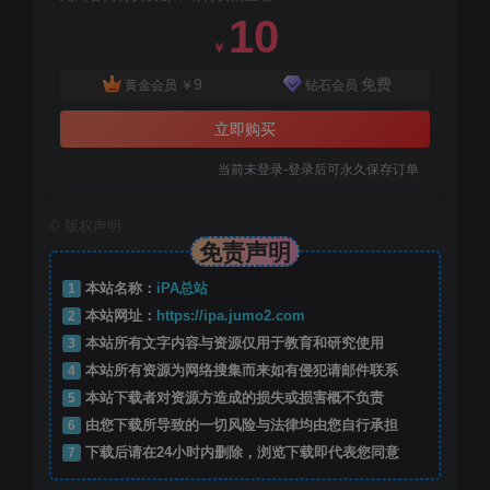
10
￥
9
免费
黄金会员
￥
钻石会员
立即购买
当前未登录-登录后可永久保存订单
©
版权声明
免责声明
1
本站名称：
iPA总站
2
本站网址：
https://ipa.jumo2.com
3
本站所有文字内容与资源仅用于教育和研究使用
4
本站所有资源为网络搜集而来如有侵犯请邮件联系
5
本站下载者对资源方造成的损失或损害概不负责
6
由您下载所导致的一切风险与法律均由您自行承担
7
下载后请在24小时内删除，浏览下载即代表您同意