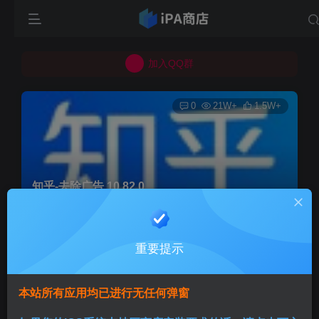
所有上传的应用 均已通过 严格的安全检测
巨魔不是唯一！高系统用户可以使用苹果签
加入QQ群
所有上传的应用 均已通过 严格的安全检测
0
21W+
1.5W+
知乎-去除广告 10.82.0
首页
巨魔专区
正文
重要提示
Aini
关注
3个月前发布
本站所有应用均已进行无任何弹窗
版本说明