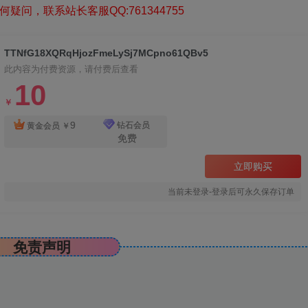
疑问，联系站长客服QQ:761344755
TTNfG18XQRqHjozFmeLySj7MCpno61QBv5
此内容为付费资源，请付费后查看
10
￥
9
钻石会员
黄金会员
￥
免费
立即购买
当前未登录-登录后可永久保存订单
免责声明