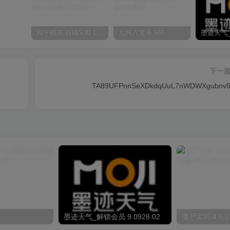
和平精英-自瞄S30 1.0.0
九州八荒录 666
下一
TA89UFPnnSeXDkdqUuL7nWDWXgubnv5
墨迹天气_解锁会员 9.0928.02
僵尸尖叫 4.6.3