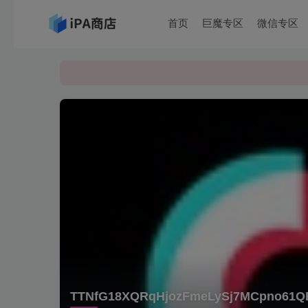
首页
巨魔专区
微信专区
TTNfG18XQRqHjozFmeLySj7MCpno61Q