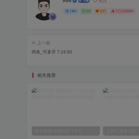
Aini
关注
1W+
15
101
121526W+
上一篇
闲鱼_可多开 7.24.50
相关推荐
和平精英-自瞄S30 1.0.0
九州八荒录 666