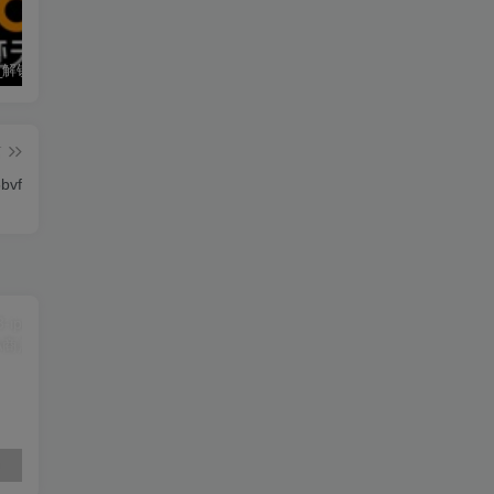
墨迹天气_解锁会员 9.0928.02
僵尸尖叫 4.6.3
素材神器 1.6.6
篇
bvf
素材神器 1.6.6
超级僵尸70亿僵