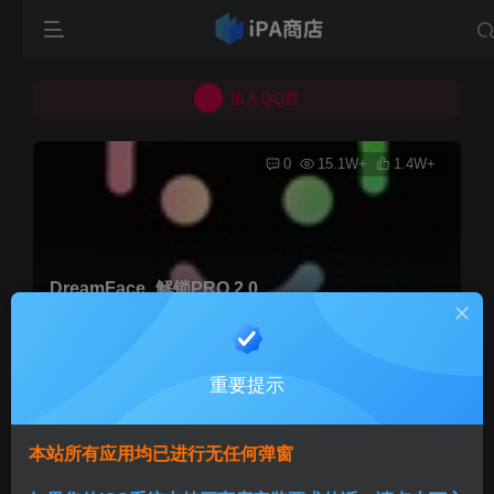
所有上传的应用 均已通过 严格的安全检测
巨魔不是唯一！高系统用户可以使用苹果签
加入QQ群
所有上传的应用 均已通过 严格的安全检测
0
15.1W+
1.4W+
DreamFace_解锁PRO 2.0
首页
巨魔专区
正文
重要提示
Aini
关注
3个月前发布
本站所有应用均已进行无任何弹窗
版本说明