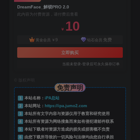
DreamFace_解锁PRO 2.0
此内容为付费资源，请付费后查看
10
￥
9
免费
黄金会员
￥
钻石会员
立即购买
当前未登录-登录后可永久保存订单
©
版权声明
免责声明
1
本站名称：
iPA总站
2
本站网址：
https://ipa.jumo2.com
3
本站所有文字内容与资源仅用于教育和研究使用
4
本站所有资源为网络搜集而来如有侵犯请邮件联系
5
本站下载者对资源方造成的损失或损害概不负责
6
由您下载所导致的一切风险与法律均由您自行承担