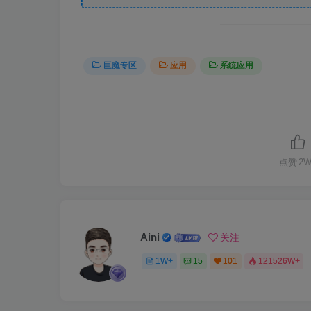
巨魔专区
应用
系统应用
点赞
2W
Aini
关注
1W+
15
101
121526W+