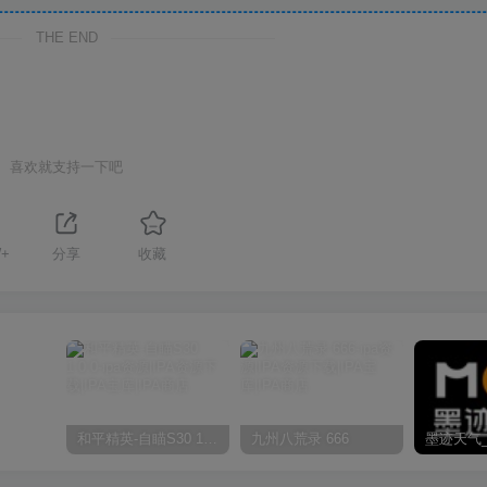
THE END
喜欢就支持一下吧
+
分享
收藏
和平精英-自瞄S30 1.0.0
九州八荒录 666