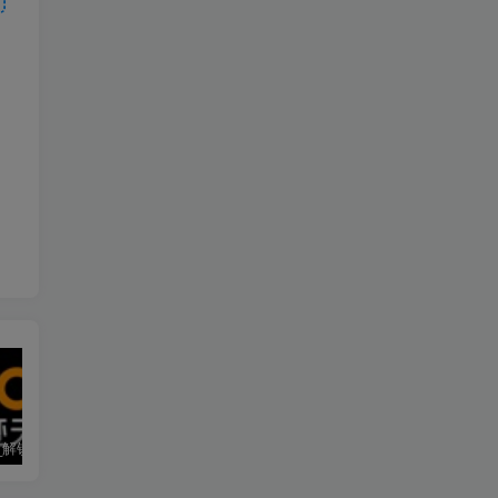
墨迹天气_解锁会员 9.0928.02
僵尸尖叫 4.6.3
素材神器 1.6.6