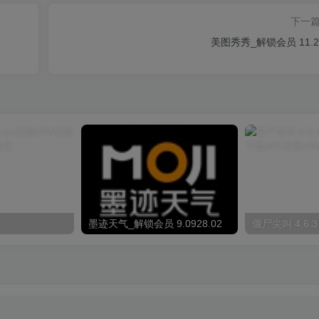
下一
美图秀秀_解锁会员 11.28
墨迹天气_解锁会员 9.0928.02
僵尸尖叫 4.6.3