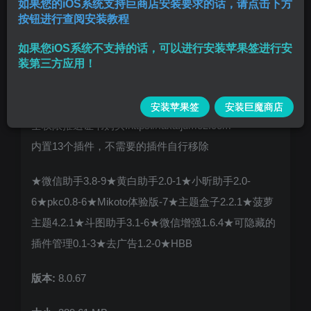
如果您的iOS系统支持巨商店安装要求的话，请点击下方
按钮进行查阅安装教程
需用推送证书签名安装或者巨魔安装，可划掉后台还
如果您iOS系统不支持的话，可以进行安装苹果签进行安
能完美推送，全权限且功能齐全：分享照片文件等，
装第三方应用！
指定跳转类似安卓，强制系统电话接听，推送消息带
好友头像
安装苹果签
安装巨魔商店
全权限推送证书购买:https://faka.jumo2.com
内置13个插件，不需要的插件自行移除
★微信助手3.8-9★黄白助手2.0-1★小昕助手2.0-
6★pkc0.8-6★Mikoto体验版-7★主题盒子2.2.1★菠萝
主题4.2.1★斗图助手3.1-6★微信增强1.6.4★可隐藏的
插件管理0.1-3★去广告1.2-0★HBB
版本:
8.0.67