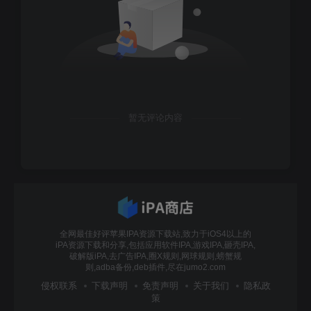
暂无评论内容
全网最佳好评苹果IPA资源下载站,致力于iOS4以上的
iPA资源下载和分享,包括应用软件IPA,游戏IPA,砸壳IPA,
破解版iPA,去广告IPA,圈X规则,网球规则,螃蟹规
则,adba备份,deb插件,尽在jumo2.com
侵权联系
下载声明
免责声明
关于我们
隐私政
策