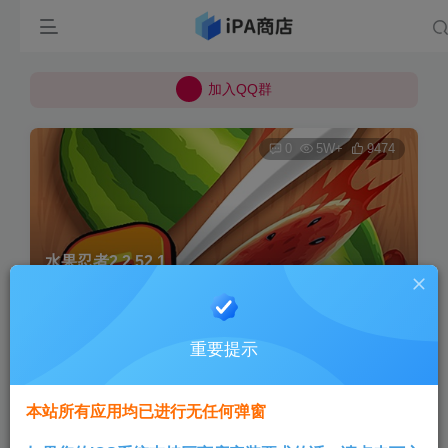
所有上传的应用 均已通过 严格的安全检测
巨魔不是唯一！高系统用户可以使用苹果签
加入QQ群
所有上传的应用 均已通过 严格的安全检测
0
5W+
9474
水果忍者2 2.52.1
首页
巨魔专区
正文
重要提示
Aini
关注
3个月前更新
本站所有应用均已进行无任何弹窗
版本说明