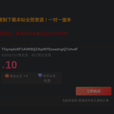
无限制下载本站全部资源！一对一服务
疑问，联系站长客服QQ:761344755
TUymjdx6F1A4HSQZXqiNYSzeadngQ7ohmF
此内容为付费资源，请付费后查看
10
￥
9
钻石会员
黄金会员
￥
免费
立即购买
当前未登录-登录后可永久保存订单