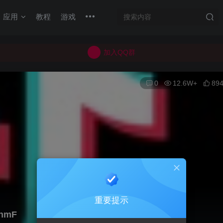
加入QQ群
应用
教程
游戏
所有上传的应用 均已通过 严格的安全检测
巨魔不是唯一！高系统用户可以使用苹果签
加入QQ群
所有上传的应用 均已通过 严格的安全检测
0
12.6W+
89
重要提示
ohmF