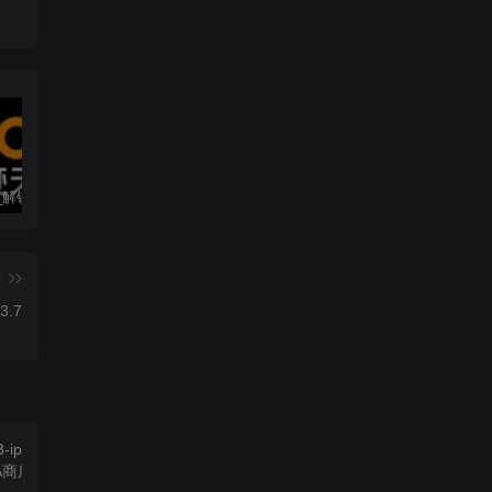
墨迹天气_解锁会员 9.0928.02
僵尸尖叫 4.6.3
素材神器 1.6.6
篇
3.7