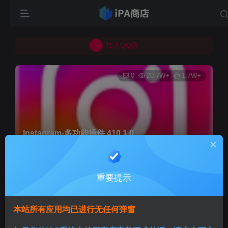
所有上传的应用 均已通过 严格的安全检测
巨魔不是唯一！高系统用户可以使用苹果签
加入QQ群
所有上传的应用 均已通过 严格的安全检测
0
20.7W+
1.7W+
Instagram-多功能插件 410.1.0
首页
巨魔专区
正文
重要提示
Aini
关注
3个月前发布
本站所有应用均已进行无任何弹窗
版本说明