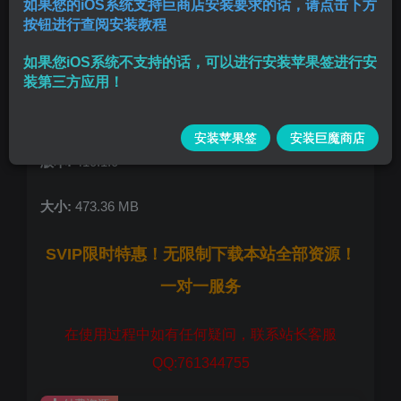
如果您的iOS系统支持巨商店安装要求的话，请点击下方
按钮进行查阅安装教程
IGFormat多功能插件
如果您iOS系统不支持的话，可以进行安装苹果签进行安
插件入口我的界面, 有个图标, 然后点击右上角文图标,
装第三方应用！
选Chinese插件就变中文了, 大部分选项都是中文
下载入口点开视频, 右下角有三个点, 点开有选项,
安装苹果签
安装巨魔商店
版本:
410.1.0
大小:
473.36 MB
SVIP限时特惠！无限制下载本站全部资源！
一对一服务
在使用过程中如有任何疑问，联系站长客服
QQ:761344755