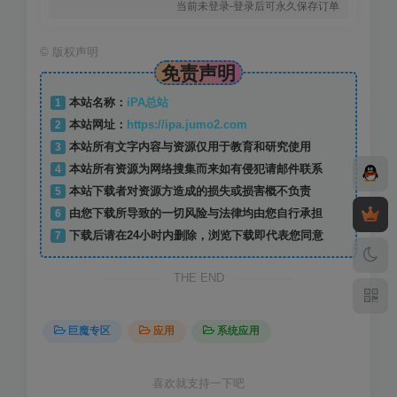
当前未登录-登录后可永久保存订单
©
版权声明
免责声明
1
本站名称：
iPA总站
2
本站网址：
https://ipa.jumo2.com
3
本站所有文字内容与资源仅用于教育和研究使用
4
本站所有资源为网络搜集而来如有侵犯请邮件联系
5
本站下载者对资源方造成的损失或损害概不负责
6
由您下载所导致的一切风险与法律均由您自行承担
7
下载后请在24小时内删除，浏览下载即代表您同意
THE END
巨魔专区
应用
系统应用
喜欢就支持一下吧