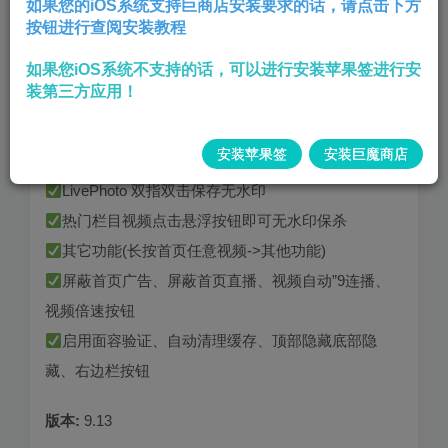
如果您的iOS系统支持巨商店安装要求的话，请点击下方
按钮进行查阅安装教程
定位使用方法:进入软件三指连点2下屏幕方可出现”
如果您iOS系统不支持的话，可以进行安装苹果签进行安
定位功能
装第三方应用！
首页长按视频可无水印保存视频、保存背"景音乐、
复制文案
安装苹果签
安装巨魔商店
双击 LivePhoto可无水印保存，评论区
LivePhoto 双指双击保存无水印
热门栏目视频点击悬浮按钮即可无水印保杀
其它功能(长按首页任意视频->其他功能)
屏蔽首页广告、屏蔽首页直播、视频自动”9连播、
视频倍速按钮
启用面容验证、自动清理缓存、顶部隐藏底部隐
藏、右边栏按钮
版本:
9.13