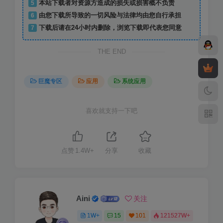
5
本站下载者对资源方造成的损失或损害概不负责
6
由您下载所导致的一切风险与法律均由您自行承担
7
下载后请在24小时内删除，浏览下载即代表您同意
THE END
巨魔专区
应用
系统应用
喜欢就支持一下吧
点赞
1.4W+
分享
收藏
Aini
关注
1W+
15
101
121527W+