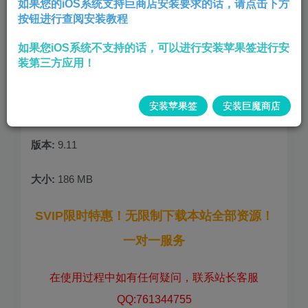
如果您的iOS系统支持巨商店安装要求的话，请点击下方
按钮进行查阅安装教程
注入 图层最新去实况水印插件，去视频水印等 去除几
如果您iOS系统不支持的话，可以进行安装苹果签进行安
乎所有广告，支持所有图片和视频无水印，插件在设
装第三方应用！
置右上方长按复制文案标题(关注板块需要长按外面的
视图 里面无效）APP 设置界面右上角打开菜单功能，
安装苹果签
安装巨魔商店
打开插件才能使用功能
版本:
9.11
大小:
186 MB
SVIP限时特惠！无限制下载本站全部资源！
一对一服务
在使用过程中如有任何疑问，联系站长客服
QQ:761344755