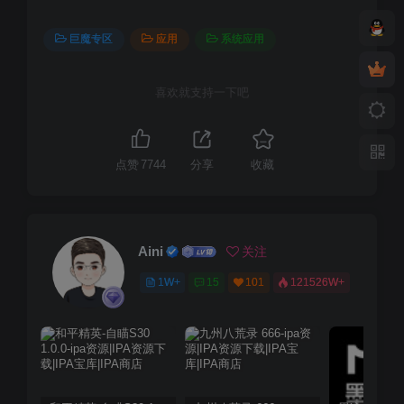
巨魔专区
应用
系统应用
喜欢就支持一下吧
点赞
7744
分享
收藏
Aini
关注
1W+
15
101
121526W+