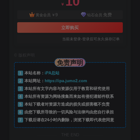
10
￥
9
免费
黄金会员
￥
钻石会员
立即购买
当前未登录-登录后可永久保存订单
©
版权声明
免责声明
1
本站名称：
iPA总站
2
本站网址：
https://ipa.jumo2.com
3
本站所有文字内容与资源仅用于教育和研究使用
4
本站所有资源为网络搜集而来如有侵犯请邮件联系
5
本站下载者对资源方造成的损失或损害概不负责
6
由您下载所导致的一切风险与法律均由您自行承担
7
下载后请在24小时内删除，浏览下载即代表您同意
THE END