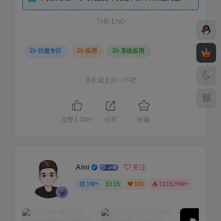
THE END
巨魔专区
应用
系统应用
喜欢就支持一下吧
点赞
1.3W+
分享
收藏
Aini
关注
1W+
15
101
121526W+