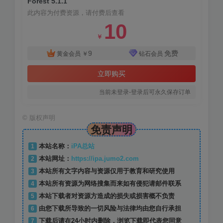
Forest 5.1.1
此内容为付费资源，请付费后查看
10
￥
9
免费
黄金会员
￥
钻石会员
立即购买
当前未登录-登录后可永久保存订单
©
版权声明
免责声明
1
本站名称：
iPA总站
2
本站网址：
https://ipa.jumo2.com
3
本站所有文字内容与资源仅用于教育和研究使用
4
本站所有资源为网络搜集而来如有侵犯请邮件联系
5
本站下载者对资源方造成的损失或损害概不负责
6
由您下载所导致的一切风险与法律均由您自行承担
7
下载后请在24小时内删除，浏览下载即代表您同意