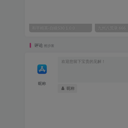
和平精英-自瞄S30 1.0.0
九州八荒录 666
评论
抢沙发
昵称
昵称