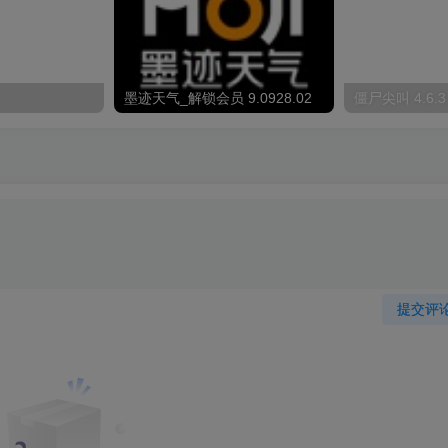
墨迹天气_解锁会员 9.0928.02
僵尸尖叫 4.6.3
提交评