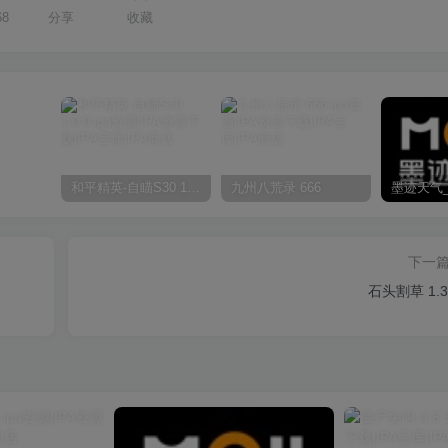
68
分享
收藏
和平精英-自瞄S30 1.0.0
九州八荒录 666
下一
石头割草 1.3