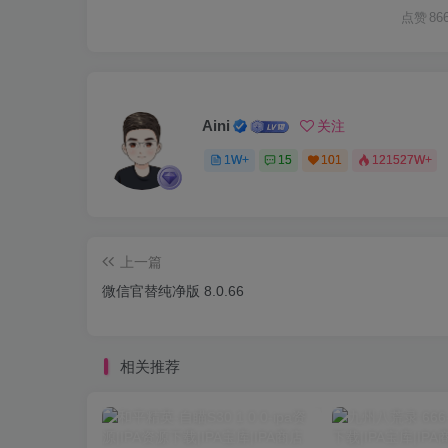
点赞
86
Aini
关注
1W+
15
101
121527W+
上一篇
微信官替纯净版 8.0.66
相关推荐