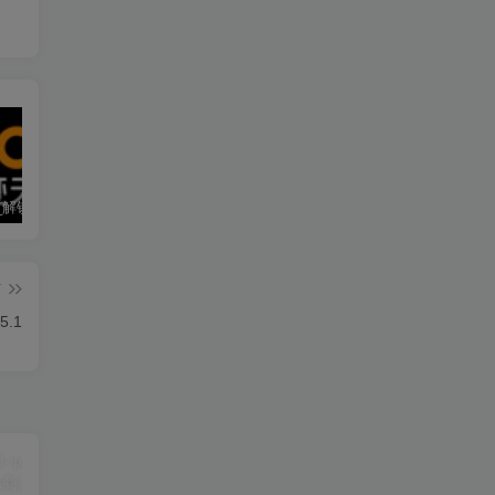
墨迹天气_解锁会员 9.0928.02
僵尸尖叫 4.6.3
素材神器 1.6.6
篇
5.1