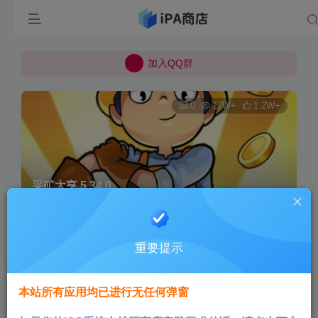
所有上传的应用 均已通过 严格的安全检测
巨魔不是唯一！高系统用户可以使用苹果签
加入QQ群
所有上传的应用 均已通过 严格的安全检测
0
17W+
1.2W+
采矿大亨 5.34.0
首页
巨魔专区
正文
重要提示
Aini
关注
3个月前发布
本站所有应用均已进行无任何弹窗
版本说明