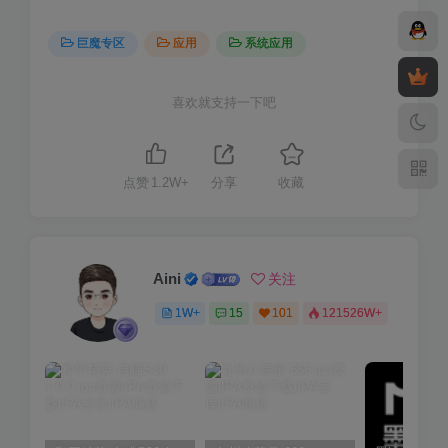
巨魔专区
应用
系统应用
喜欢就支持一下吧
点赞
1.2W+
分享
收藏
Aini
关注
1W+
15
101
121526W+