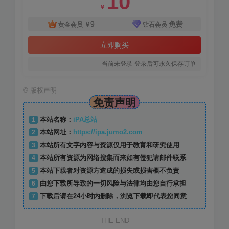
10
￥
9
免费
黄金会员
￥
钻石会员
立即购买
当前未登录-登录后可永久保存订单
©
版权声明
免责声明
1
本站名称：
iPA总站
2
本站网址：
https://ipa.jumo2.com
3
本站所有文字内容与资源仅用于教育和研究使用
4
本站所有资源为网络搜集而来如有侵犯请邮件联系
5
本站下载者对资源方造成的损失或损害概不负责
6
由您下载所导致的一切风险与法律均由您自行承担
7
下载后请在24小时内删除，浏览下载即代表您同意
THE END