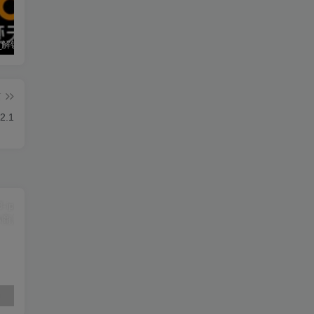
墨迹天气_解锁会员 9.0928.02
僵尸尖叫 4.6.3
素材神器 1.6.6
篇
2.1
素材神器 1.6.6
超级僵尸70亿僵