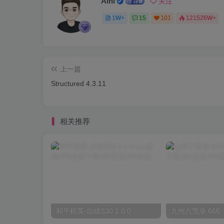
Aini
关注
1W+
15
101
121526W+
上一篇
Structured 4.3.11
相关推荐
和平精英-自瞄S30 1.0.0
九州八荒录 666