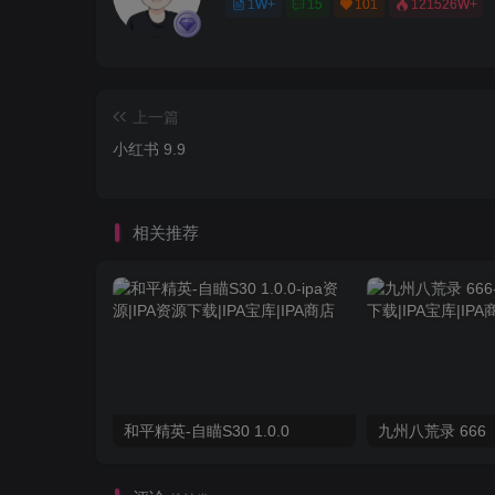
1W+
15
101
121526W+
上一篇
小红书 9.9
相关推荐
和平精英-自瞄S30 1.0.0
九州八荒录 666