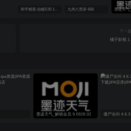
和平精英-自瞄S30 1.0.0
九州八荒录 666
下一
橘子影视 1.
墨迹天气_解锁会员 9.0928.02
僵尸尖叫 4.6.3