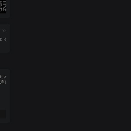
墨迹天气_解锁会员 9.0928.02
僵尸尖叫 4.6.3
素材神器 1.6.6
篇
0.8
素材神器 1.6.6
超级僵尸70亿僵