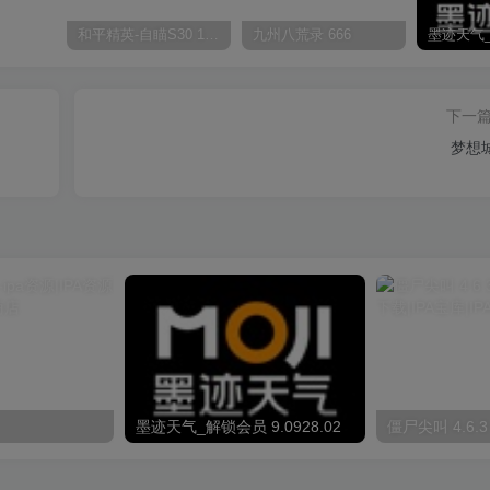
和平精英-自瞄S30 1.0.0
九州八荒录 666
下一
梦想
墨迹天气_解锁会员 9.0928.02
僵尸尖叫 4.6.3