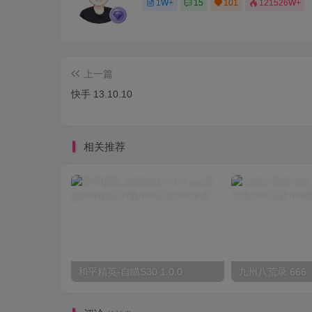
1W+
15
101
121526W+
上一篇
快手 13.10.10
相关推荐
和平精英-自瞄S30 1.0.0
九州八荒录 666