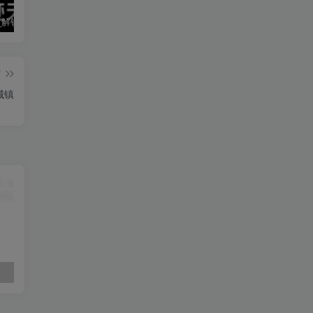
墨迹天气_解锁会员 9.0928.02
僵尸尖叫 4.6.3
素材神器 1.6.6
篇
城镇
素材神器 1.6.6
超级僵尸70亿僵