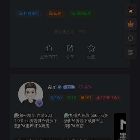
巨魔专区
应用
系统应用
喜欢就支持一下吧
点赞
7675
分享
收藏
Aini
关注
1W+
15
101
121526W+