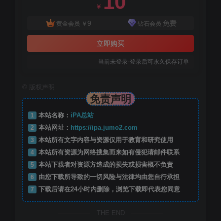
10
￥
9
免费
黄金会员
￥
钻石会员
立即购买
当前未登录-登录后可永久保存订单
©
版权声明
免责声明
1
本站名称：
iPA总站
2
本站网址：
https://ipa.jumo2.com
3
本站所有文字内容与资源仅用于教育和研究使用
4
本站所有资源为网络搜集而来如有侵犯请邮件联系
5
本站下载者对资源方造成的损失或损害概不负责
6
由您下载所导致的一切风险与法律均由您自行承担
7
下载后请在24小时内删除，浏览下载即代表您同意
THE END