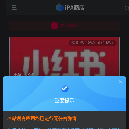
所有上传的应用 均已通过 严格的安全检测
巨魔不是唯一！高系统用户可以使用苹果签
加入QQ群
所有上传的应用 均已通过 严格的安全检测
0
1.8W+
1.5W+
小红书 9.5
首页
巨魔专区
正文
重要提示
Aini
关注
3个月前发布
本站所有应用均已进行无任何弹窗
版本说明