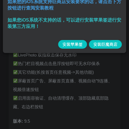
如果您的iOS系统支持巨商店安装要求的话，请点击下方
按钮进行查阅安装教程
定位使用方法:进入软件三指连点2下屏幕方可出现”
如果您iOS系统不支持的话，可以进行安装苹果签进行安
定位功能
装第三方应用！
首页长按视频可无水印保存视频、保存背"景音乐、
复制文案
安装苹果签
安装巨魔商店
双击 LivePhoto可无水印保存，评论区
LivePhoto 双指双击保存无水印
热门栏目视频点击悬浮按钮即可无水印保杀
其它功能(长按首页任意视频->其他功能)
屏蔽首页广告、屏蔽首页直播、视频自动”9连播、
视频倍速按钮
启用面容验证、自动清理缓存、顶部隐藏底部隐
藏、右边栏按钮
版本:
9.5