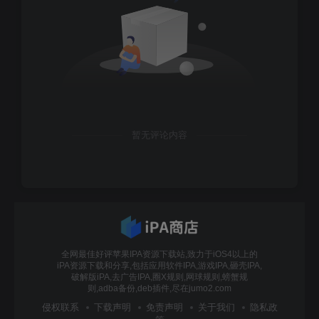
暂无评论内容
全网最佳好评苹果IPA资源下载站,致力于iOS4以上的
iPA资源下载和分享,包括应用软件IPA,游戏IPA,砸壳IPA,
破解版iPA,去广告IPA,圈X规则,网球规则,螃蟹规
则,adba备份,deb插件,尽在jumo2.com
侵权联系
下载声明
免责声明
关于我们
隐私政