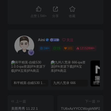
点赞
1.5W+
分享
收藏
Aini
关注
1W+
15
101
121528W+
和平精英-自瞄S30 1.0.0
九州八荒录 666
上一篇
下一篇
美图秀秀 11.22.1
TU6xAzYYCCWzgbN9PZ8EzTy