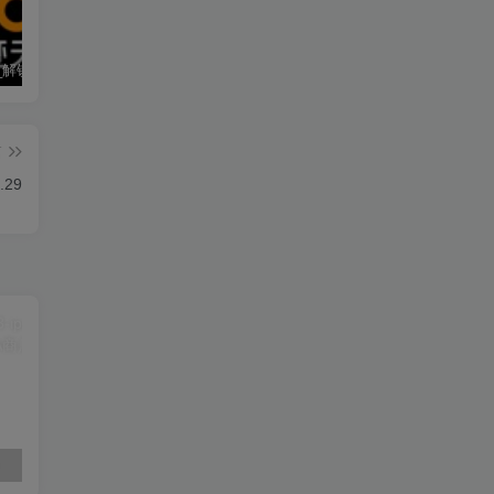
墨迹天气_解锁会员 9.0928.02
僵尸尖叫 4.6.3
素材神器 1.6.6
篇
.29
素材神器 1.6.6
超级僵尸70亿僵