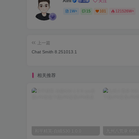
Aini
关注
1W+
15
101
121526W+
上一篇
Chat Smith 8.251013.1
相关推荐
和平精英-自瞄S30 1.0.0
九州八荒录 666