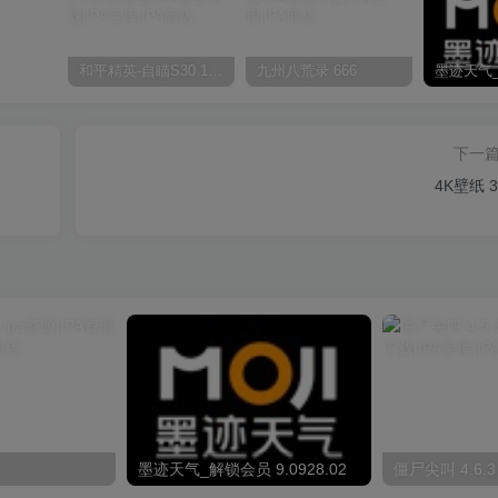
和平精英-自瞄S30 1.0.0
九州八荒录 666
下一
4K壁纸 3
墨迹天气_解锁会员 9.0928.02
僵尸尖叫 4.6.3