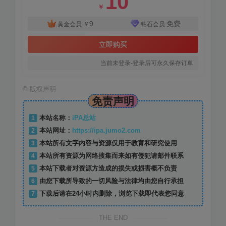
10
￥
9
免费
黄金会员
￥
钻石会员
立即购买
当前未登录-登录后可永久保存订单
©
版权声明
免责声明
1
本站名称：
iPA总站
2
本站网址：
https://ipa.jumo2.com
3
本站所有文字内容与资源仅用于教育和研究使用
4
本站所有资源为网络搜集而来如有侵犯请邮件联系
5
本站下载者对资源方造成的损失或损害概不负责
6
由您下载所导致的一切风险与法律均由您自行承担
7
下载后请在24小时内删除，浏览下载即代表您同意
THE END