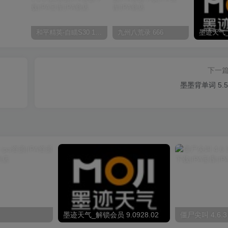
和平精英-自瞄S30 1.0.0
九州八荒录 666
下一
墨墨背单词 5.5
墨迹天气_解锁会员 9.0928.02
僵尸尖叫 4.6.3