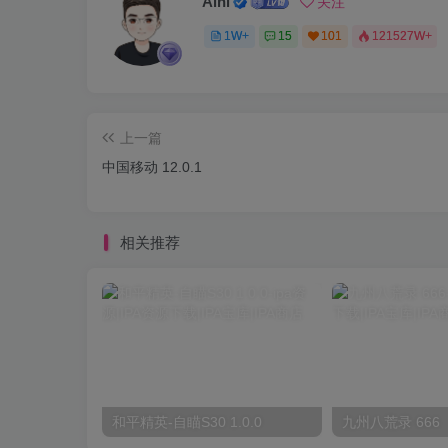
Aini
关注
1W+
15
101
121527W+
上一篇
中国移动 12.0.1
相关推荐
和平精英-自瞄S30 1.0.0
九州八荒录 666