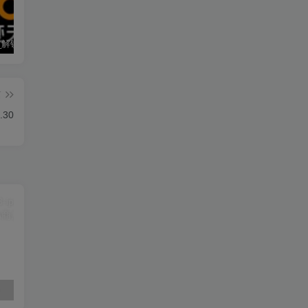
墨迹天气_解锁会员 9.0928.02
僵尸尖叫 4.6.3
素材神器 1.6.6
篇
.30
素材神器 1.6.6
超级僵尸70亿僵