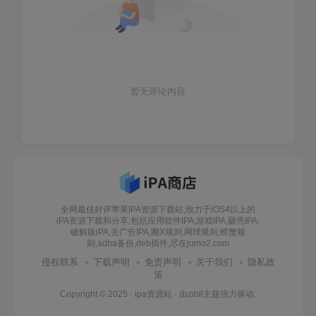
暂无评论内容
全网最佳好评苹果IPA资源下载站,致力于iOS4以上的
iPA资源下载和分享,包括应用软件IPA,游戏IPA,砸壳IPA,
破解版iPA,去广告IPA,圈X规则,网球规则,螃蟹规
则,adba备份,deb插件,尽在jumo2.com
侵权联系
下载声明
免责声明
关于我们
隐私政
策
Copyright © 2025 ·
ipa资源站
· 由
zibll主题
强力驱动.