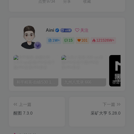
点赞
9734
分享
收藏
Aini
关注
1W+
15
101
121526W+
和平精英-自瞄S30 1.0.0
九州八荒录 666
上一篇
下一篇
醒图 7.3.0
采矿大亨 5.28.0