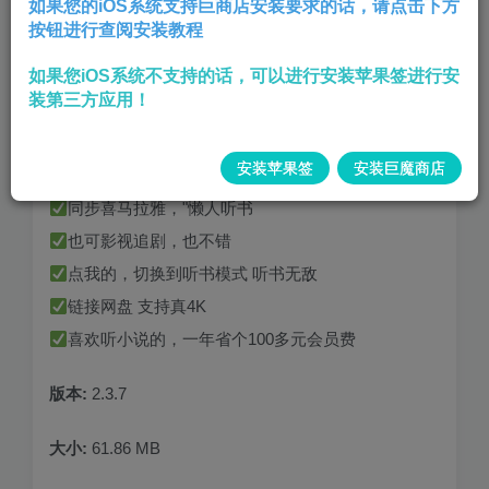
如果您的iOS系统支持巨商店安装要求的话，请点击下方
按钮进行查阅安装教程
影视集合观影软件
如果您iOS系统不支持的话，可以进行安装苹果签进行安
资源充足 ◆播放速度快 ■可看短剧、听书、漫画、
装第三方应用！
音乐
每天需要看一条广告
安装苹果签
安装巨魔商店
免费听全网小说
同步喜马拉雅，"懒人听书
也可影视追剧，也不错
点我的，切换到听书模式 听书无敌
链接网盘 支持真4K
喜欢听小说的，一年省个100多元会员费
版本:
2.3.7
大小:
61.86 MB