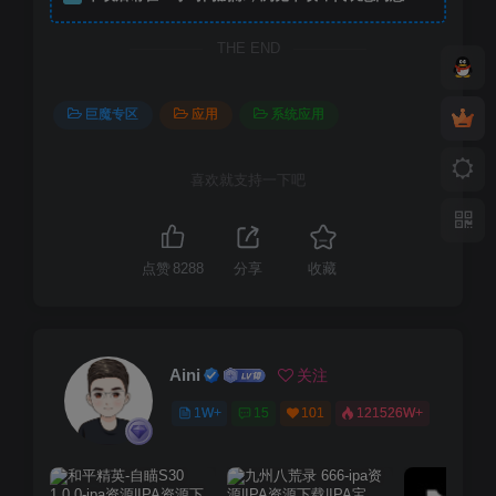
THE END
巨魔专区
应用
系统应用
喜欢就支持一下吧
点赞
8288
分享
收藏
Aini
关注
1W+
15
101
121526W+