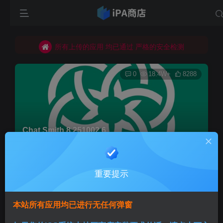
巨魔不是唯一！高系统用户可以使用苹果签
加入QQ群
所有上传的应用 均已通过 严格的安全检测
0
18.4W+
8288
Chat Smith 8.251002.6
首页
巨魔专区
正文
重要提示
Aini
关注
3个月前发布
本站所有应用均已进行无任何弹窗
版本说明