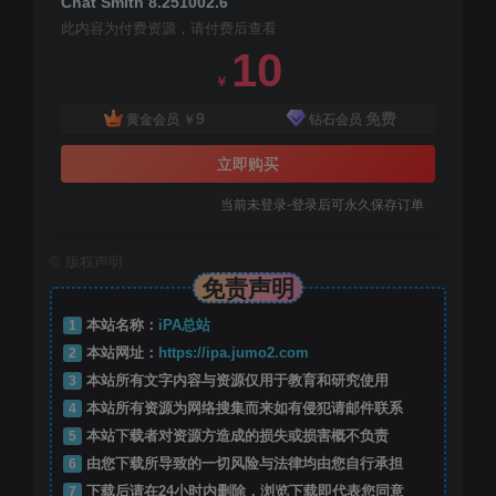
Chat Smith 8.251002.6
此内容为付费资源，请付费后查看
10
￥
9
免费
黄金会员
￥
钻石会员
立即购买
当前未登录-登录后可永久保存订单
©
版权声明
免责声明
1
本站名称：
iPA总站
2
本站网址：
https://ipa.jumo2.com
3
本站所有文字内容与资源仅用于教育和研究使用
4
本站所有资源为网络搜集而来如有侵犯请邮件联系
5
本站下载者对资源方造成的损失或损害概不负责
6
由您下载所导致的一切风险与法律均由您自行承担
7
下载后请在24小时内删除，浏览下载即代表您同意