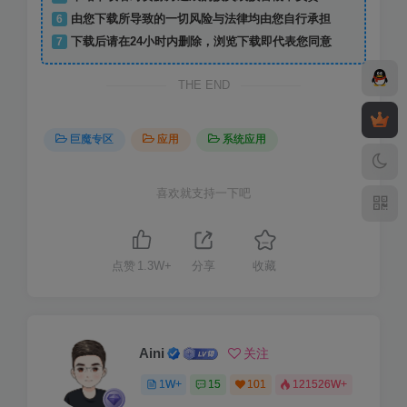
6
由您下载所导致的一切风险与法律均由您自行承担
7
下载后请在24小时内删除，浏览下载即代表您同意
THE END
巨魔专区
应用
系统应用
喜欢就支持一下吧
点赞
1.3W+
分享
收藏
Aini
关注
1W+
15
101
121526W+