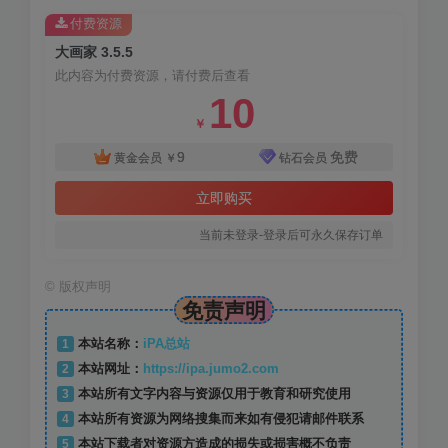
付费资源
大画家 3.5.5
此内容为付费资源，请付费后查看
10
￥
9
免费
黄金会员
￥
钻石会员
立即购买
当前未登录-登录后可永久保存订单
©
版权声明
免责声明
1
本站名称：
iPA总站
2
本站网址：
https://ipa.jumo2.com
3
本站所有文字内容与资源仅用于教育和研究使用
4
本站所有资源为网络搜集而来如有侵犯请邮件联系
5
本站下载者对资源方造成的损失或损害概不负责