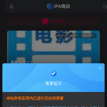
所有上传的应用 均已通过 严格的安全检测
巨魔不是唯一！高系统用户可以使用苹果签
加入QQ群
所有上传的应用 均已通过 严格的安全检测
0
21.4W+
1.2W+
电影天堂 1.1.2
首页
巨魔专区
正文
重要提示
Aini
关注
3个月前发布
本站所有应用均已进行无任何弹窗
版本说明