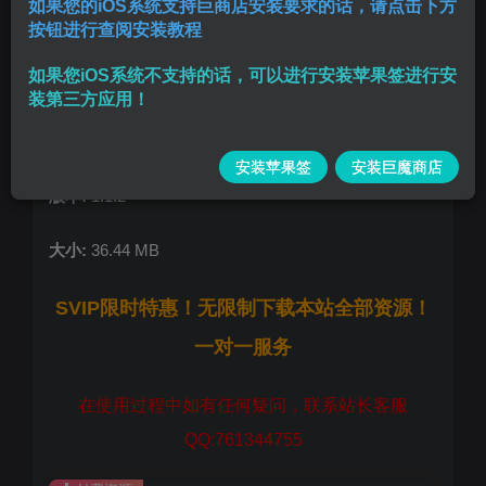
如果您的iOS系统支持巨商店安装要求的话，请点击下方
按钮进行查阅安装教程
蓝光高清 片源稳定流畅 有4K
如果您iOS系统不支持的话，可以进行安装苹果签进行安
去除所有广告
装第三方应用！
首次打开需变身，变身方法:意见反馈 中 输入: dytt
→ 提交后重启
安装苹果签
安装巨魔商店
版本:
1.1.2
大小:
36.44 MB
SVIP限时特惠！无限制下载本站全部资源！
一对一服务
在使用过程中如有任何疑问，联系站长客服
QQ:761344755