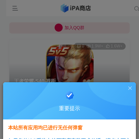
所有上传的应用 均已通过 严格的安全检测
巨魔不是唯一！高系统用户可以使用苹果签
加入QQ群
所有上传的应用 均已通过 严格的安全检测
0
1.9W+
1.6W+
王者荣耀-S40-视距
首页
巨魔专区
正文
重要提示
Aini
关注
1年前发布
本站所有应用均已进行无任何弹窗
该版本仅支持巨魔用户直接安装