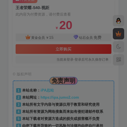
王者荣耀-S40-视距
此内容为付费资源，请付费后查看
20
￥
15
免费
黄金会员
￥
钻石会员
立即购买
当前未登录-登录后可永久保存订单
©
版权声明
免责声明
1
本站名称：
iPA总站
2
本站网址：
https://ipa.jumo2.com
3
本站所有文字内容与资源仅用于教育和研究使用
4
本站所有资源为网络搜集而来如有侵犯请邮件联系
5
本站下载者对资源方造成的损失或损害概不负责
6
由您下载所导致的一切风险与法律均由您自行承担