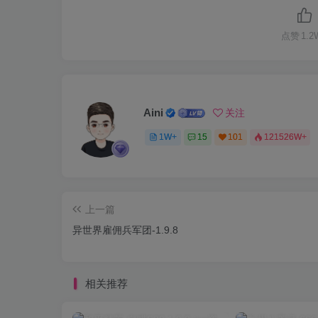
点赞
1.2
Aini
关注
1W+
15
101
121526W+
上一篇
异世界雇佣兵军团-1.9.8
相关推荐