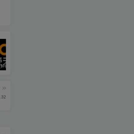
墨迹天气_解锁会员 9.0928.02
僵尸尖叫 4.6.3
素材神器 1.6.6
篇
.32