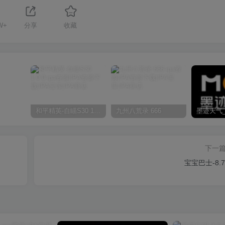
W+
分享
收藏
和平精英-自瞄S30 1.0.0
九州八荒录 666
下一
宝宝巴士-8.7