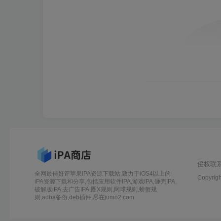
侵权联
全网最佳好评苹果IPA资源下载站,致力于iOS4以上的
Copyrigh
iPA资源下载和分享,包括应用软件IPA,游戏IPA,砸壳IPA,
破解版iPA,去广告IPA,圈X规则,网球规则,螃蟹规
则,adba备份,deb插件,尽在jumo2.com