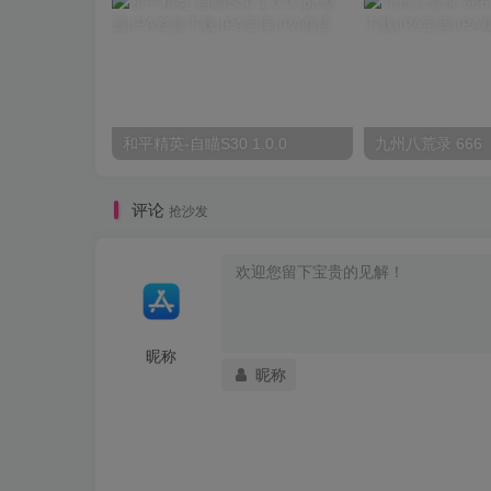
和平精英-自瞄S30 1.0.0
九州八荒录 666
评论
抢沙发
昵称
昵称