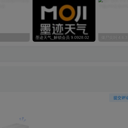
墨迹天气_解锁会员 9.0928.02
僵尸尖叫 4.6.3
提交评