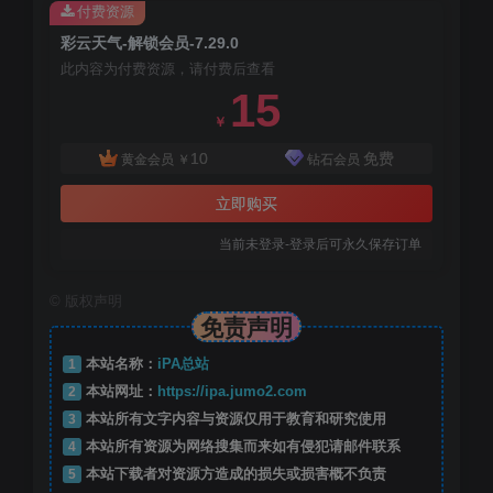
付费资源
彩云天气-解锁会员-7.29.0
此内容为付费资源，请付费后查看
15
￥
10
免费
黄金会员
￥
钻石会员
立即购买
当前未登录-登录后可永久保存订单
©
版权声明
免责声明
1
本站名称：
iPA总站
2
本站网址：
https://ipa.jumo2.com
3
本站所有文字内容与资源仅用于教育和研究使用
4
本站所有资源为网络搜集而来如有侵犯请邮件联系
5
本站下载者对资源方造成的损失或损害概不负责