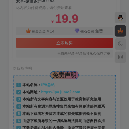
安卓-微信多开-8.0.53
此内容为付费资源，请付费后查看
19.9
￥
14
免费
黄金会员
￥
钻石会员
立即购买
当前未登录-登录后可永久保存订单
©
版权声明
免责声明
1
本站名称：
iPA总站
2
本站网址：
https://ipa.jumo2.com
3
本站所有文字内容与资源仅用于教育和研究使用
4
本站所有资源为网络搜集而来如有侵犯请邮件联系
5
本站下载者对资源方造成的损失或损害概不负责
6
由您下载所导致的一切风险与法律均由您自行承担
7
下载后请在24小时内删除，浏览下载即代表您同意