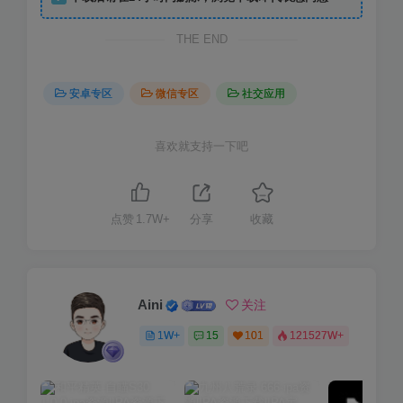
THE END
安卓专区
微信专区
社交应用
喜欢就支持一下吧
点赞
1.7W+
分享
收藏
Aini
关注
1W+
15
101
121527W+